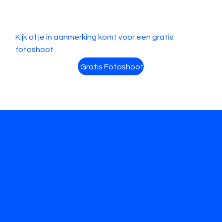
Kijk of je in aanmerking komt voor een gratis
fotoshoot
Gratis Fotoshoot
Advora
Hom
e
Realisati
es
Services